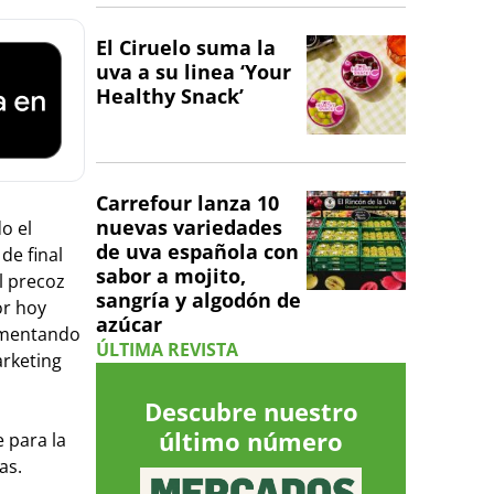
El Ciruelo suma la
uva a su linea ‘Your
Healthy Snack’
Carrefour lanza 10
nuevas variedades
o el
de uva española con
de final
sabor a mojito,
l precoz
sangría y algodón de
or hoy
azúcar
aumentando
ÚLTIMA REVISTA
arketing
Descubre nuestro
último número
 para la
as.