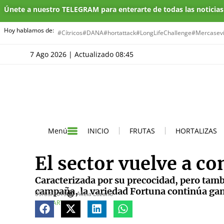
Únete a nuestro TELEGRAM para enterarte de todas las noticia
Hoy hablamos de:
#Cítricos
#DANA
#hortattack
#LongLifeChallenge
#Mercasevi
7 Ago 2026 | Actualizado 08:45
INICIO
FRUTAS
HORTALIZAS
Menú
El sector vuelve a c
Caracterizada por su precocidad, pero tam
campaña, la variedad Fortuna continúa ga
09/03/2015
Alicia Lozano
COMPARTE