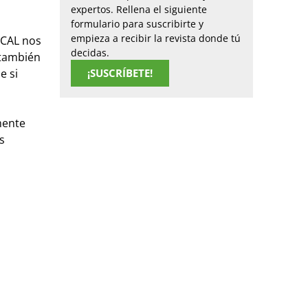
expertos. Rellena el siguiente
formulario para suscribirte y
empieza a recibir la revista donde tú
 CAL nos
decidas.
 también
e si
¡SUSCRÍBETE!
mente
s