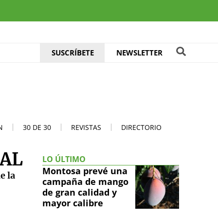
SUSCRÍBETE
NEWSLETTER
N
30 DE 30
REVISTAS
DIRECTORIO
CAL
LO ÚLTIMO
Montosa prevé una
e la
campaña de mango
de gran calidad y
mayor calibre