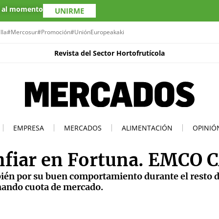
s al momento
UNIRME
lla
#Mercosur
#Promoción
#UniónEuropea
kaki
Revista del Sector Hortofrutícola
EMPRESA
MERCADOS
ALIMENTACIÓN
OPINIÓ
onfiar en Fortuna. EMCO 
bién por su buen comportamiento durante el resto d
nando cuota de mercado.