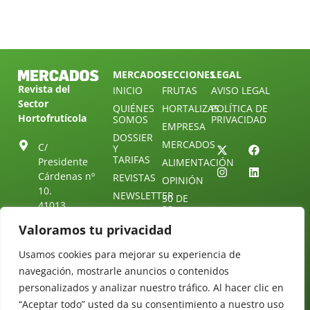
MERCADOS
SECCIONES
LEGAL
Revista del
INICIO
FRUTAS
AVISO LEGAL
Sector
QUIÉNES
HORTALIZAS
POLÍTICA DE
Hortofrutícola
SOMOS
PRIVACIDAD
EMPRESA
DOSSIER
MERCADOS
C/
Y
TARIFAS
Presidente
ALIMENTACIÓN
Cárdenas nº
REVISTAS
OPINIÓN
10.
NEWSLETTER
30 DE
41013
30
SUSCRIPCIÓN
Sevilla.
DIRECTORIO
Valoramos tu privacidad
ÚNETE A
Diseño web:
ESPAÑA
NUESTRO
Starenlared
TELEGRAM
Usamos cookies para mejorar su experiencia de
Tel: (+34) 954
25 88 51
navegación, mostrarle anuncios o contenidos
CONTACTO
personalizados y analizar nuestro tráfico. Al hacer clic en
redaccion@revistamercados.com
“Aceptar todo” usted da su consentimiento a nuestro uso