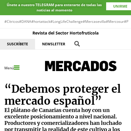
Únete a nuestro TELEGRAM para enterarte de todas las
UNIRME
noticias al momento
#Cítricos
#DANA
#hortattack
#LongLifeChallenge
#Mercasevilla
#Mercosur
#Pr
Revista del Sector Hortofrutícola
SUSCRÍBETE
NEWSLETTER
Menú
“Debemos proteger el
mercado español”
El plátano de Canarias cuenta hoy con un
excelente posicionamiento a nivel nacional.
Productores y comercializadores han luchado
por transmitir la realidad de este cultivo a los