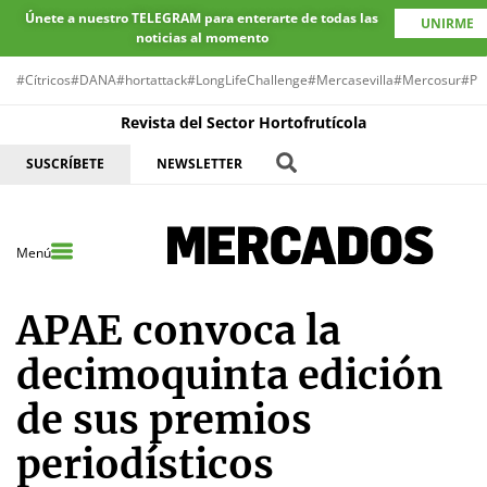
Únete a nuestro TELEGRAM para enterarte de todas las
UNIRME
noticias al momento
#Cítricos
#DANA
#hortattack
#LongLifeChallenge
#Mercasevilla
#Mercosur
#Pr
Revista del Sector Hortofrutícola
SUSCRÍBETE
NEWSLETTER
Menú
APAE convoca la
decimoquinta edición
de sus premios
periodísticos