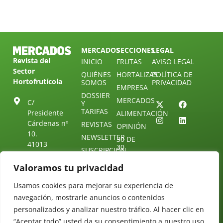
MERCADOS
SECCIONES
LEGAL
Revista del
INICIO
FRUTAS
AVISO LEGAL
Sector
QUIÉNES
HORTALIZAS
POLÍTICA DE
Hortofrutícola
SOMOS
PRIVACIDAD
EMPRESA
DOSSIER
MERCADOS
C/
Y
TARIFAS
Presidente
ALIMENTACIÓN
Cárdenas nº
REVISTAS
OPINIÓN
10.
NEWSLETTER
30 DE
41013
30
SUSCRIPCIÓN
Sevilla.
DIRECTORIO
ÚNETE A
Diseño web:
ESPAÑA
Valoramos tu privacidad
NUESTRO
Starenlared
TELEGRAM
Tel: (+34) 954
Usamos cookies para mejorar su experiencia de
25 88 51
CONTACTO
navegación, mostrarle anuncios o contenidos
redaccion@revistamercados.com
personalizados y analizar nuestro tráfico. Al hacer clic en
“Aceptar todo” usted da su consentimiento a nuestro uso