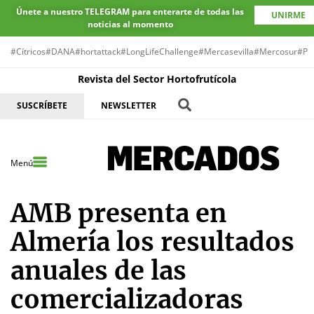
Únete a nuestro TELEGRAM para enterarte de todas las
UNIRME
noticias al momento
#Cítricos
#DANA
#hortattack
#LongLifeChallenge
#Mercasevilla
#Mercosur
#Pr
Revista del Sector Hortofrutícola
SUSCRÍBETE
NEWSLETTER
Menú
AMB presenta en
Almería los resultados
anuales de las
comercializadoras