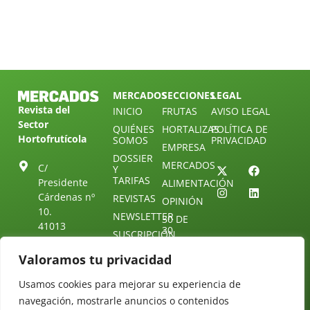
MERCADOS
SECCIONES
LEGAL
Revista del
INICIO
FRUTAS
AVISO LEGAL
Sector
QUIÉNES
HORTALIZAS
POLÍTICA DE
Hortofrutícola
SOMOS
PRIVACIDAD
EMPRESA
DOSSIER
MERCADOS
C/
Y
TARIFAS
Presidente
ALIMENTACIÓN
Cárdenas nº
REVISTAS
OPINIÓN
10.
NEWSLETTER
30 DE
41013
30
SUSCRIPCIÓN
Sevilla.
DIRECTORIO
ÚNETE A
Diseño web:
ESPAÑA
Valoramos tu privacidad
NUESTRO
Starenlared
TELEGRAM
Tel: (+34) 954
Usamos cookies para mejorar su experiencia de
25 88 51
CONTACTO
navegación, mostrarle anuncios o contenidos
redaccion@revistamercados.com