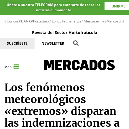
Únete a nuestro TELEGRAM para enterarte de todas las
UNIRME
noticias al momento
#Cítricos
#DANA
#hortattack
#LongLifeChallenge
#Mercasevilla
#Mercosur
#Pr
Revista del Sector Hortofrutícola
SUSCRÍBETE
NEWSLETTER
Menú
Los fenómenos
meteorológicos
«extremos» disparan
las indemnizaciones a