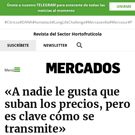
Únete a nuestro TELEGRAM para enterarte de todas las
UNIRME
noticias al momento
#Cítricos
#DANA
#hortattack
#LongLifeChallenge
#Mercasevilla
#Mercosur
#Pr
Revista del Sector Hortofrutícola
SUSCRÍBETE
NEWSLETTER
Menú
«A nadie le gusta que
suban los precios, pero
es clave cómo se
transmite»