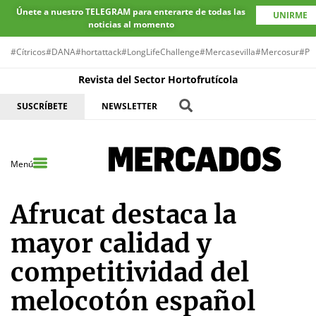
Únete a nuestro TELEGRAM para enterarte de todas las
UNIRME
noticias al momento
#Cítricos
#DANA
#hortattack
#LongLifeChallenge
#Mercasevilla
#Mercosur
#Pr
Revista del Sector Hortofrutícola
SUSCRÍBETE
NEWSLETTER
Menú
Afrucat destaca la
mayor calidad y
competitividad del
melocotón español