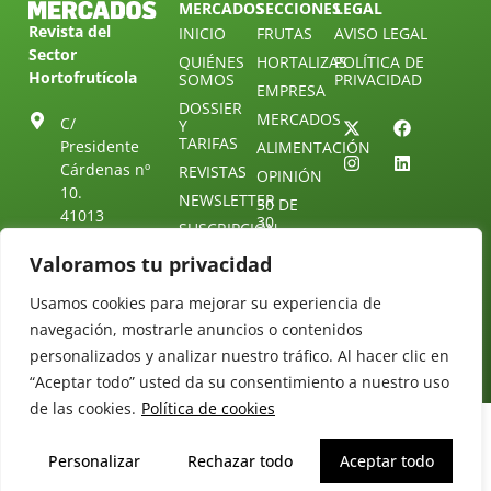
MERCADOS
SECCIONES
LEGAL
Revista del
INICIO
FRUTAS
AVISO LEGAL
Sector
QUIÉNES
HORTALIZAS
POLÍTICA DE
Hortofrutícola
SOMOS
PRIVACIDAD
EMPRESA
DOSSIER
MERCADOS
C/
Y
TARIFAS
Presidente
ALIMENTACIÓN
Cárdenas nº
REVISTAS
OPINIÓN
10.
NEWSLETTER
30 DE
41013
30
SUSCRIPCIÓN
Sevilla.
DIRECTORIO
ÚNETE A
Diseño web:
Valoramos tu privacidad
ESPAÑA
NUESTRO
Starenlared
TELEGRAM
Tel: (+34) 954
Usamos cookies para mejorar su experiencia de
25 88 51
CONTACTO
navegación, mostrarle anuncios o contenidos
redaccion@revistamercados.com
personalizados y analizar nuestro tráfico. Al hacer clic en
“Aceptar todo” usted da su consentimiento a nuestro uso
de las cookies.
Política de cookies
Personalizar
Rechazar todo
Aceptar todo