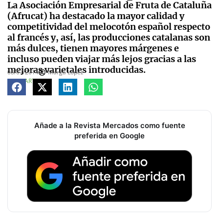
La Asociación Empresarial de Fruta de Cataluña
(Afrucat) ha destacado la mayor calidad y
competitividad del melocotón español respecto
al francés y, así, las producciones catalanas son
más dulces, tienen mayores márgenes e
incluso pueden viajar más lejos gracias a las
mejoras varietales introducidas.
08/07/2014
Marga López
COMPARTE
Añade a la Revista Mercados como fuente
preferida en Google