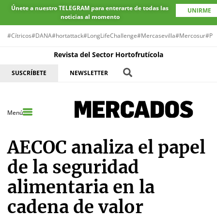
Únete a nuestro TELEGRAM para enterarte de todas las
UNIRME
noticias al momento
#Cítricos
#DANA
#hortattack
#LongLifeChallenge
#Mercasevilla
#Mercosur
#Pr
Revista del Sector Hortofrutícola
SUSCRÍBETE
NEWSLETTER
Menú
AECOC analiza el papel
de la seguridad
alimentaria en la
cadena de valor