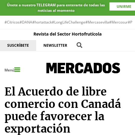
Únete a nuestro TELEGRAM para enterarte de todas las
UNIRME
noticias al momento
#Cítricos
#DANA
#hortattack
#LongLifeChallenge
#Mercasevilla
#Mercosur
#Pr
Revista del Sector Hortofrutícola
SUSCRÍBETE
NEWSLETTER
Menú
El Acuerdo de libre
comercio con Canadá
puede favorecer la
exportación