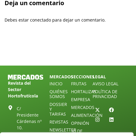
Deja un comentario
Debes estar conectado para dejar un comentario.
MERCADOS
SECCIONES
LEGAL
Revista del
INICIO
FRUTAS
AVISO LEGAL
Sector
QUIÉNES
HORTALIZAS
POLÍTICA DE
Hortofrutícola
SOMOS
PRIVACIDAD
EMPRESA
DOSSIER
MERCADOS
C/
Y
TARIFAS
Presidente
ALIMENTACIÓN
Cárdenas nº
REVISTAS
OPINIÓN
10.
NEWSLETTER
30 DE
41013
30