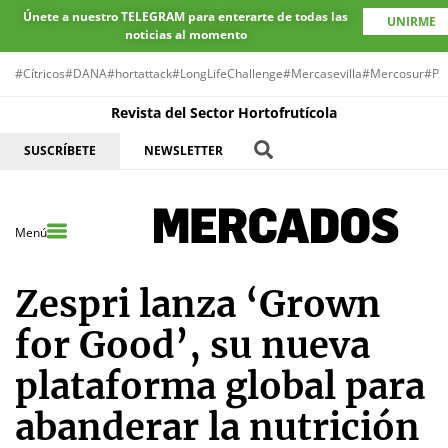
Únete a nuestro TELEGRAM para enterarte de todas las
UNIRME
noticias al momento
#Cítricos
#DANA
#hortattack
#LongLifeChallenge
#Mercasevilla
#Mercosur
#Pr
Revista del Sector Hortofrutícola
SUSCRÍBETE
NEWSLETTER
Menú
Zespri lanza ‘Grown
for Good’, su nueva
plataforma global para
abanderar la nutrición