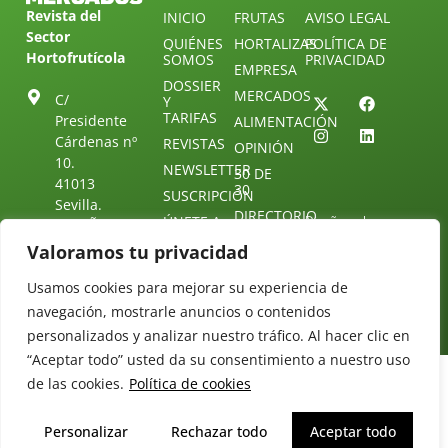
Revista del
INICIO
FRUTAS
AVISO LEGAL
Sector
QUIÉNES
HORTALIZAS
POLÍTICA DE
Hortofrutícola
SOMOS
PRIVACIDAD
EMPRESA
DOSSIER
MERCADOS
C/
Y
TARIFAS
Presidente
ALIMENTACIÓN
Cárdenas nº
REVISTAS
OPINIÓN
10.
NEWSLETTER
30 DE
41013
30
SUSCRIPCIÓN
Sevilla.
DIRECTORIO
ÚNETE A
Diseño web:
ESPAÑA
NUESTRO
Starenlared
Valoramos tu privacidad
TELEGRAM
Tel: (+34) 954
25 88 51
CONTACTO
Usamos cookies para mejorar su experiencia de
redaccion@revistamercados.com
navegación, mostrarle anuncios o contenidos
personalizados y analizar nuestro tráfico. Al hacer clic en
“Aceptar todo” usted da su consentimiento a nuestro uso
de las cookies.
Política de cookies
Personalizar
Rechazar todo
Aceptar todo