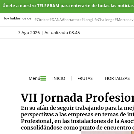
Únete a nuestro TELEGRAM para enterarte de todas las noticia
Hoy hablamos de:
#Cítricos
#DANA
#hortattack
#LongLifeChallenge
#Mercasevi
7 Ago 2026 | Actualizado 08:45
INICIO
FRUTAS
HORTALIZAS
Menú
VII Jornada Profesion
En su afán de seguir trabajando para la me
perspectivas a las empresas en temas de int
Profesional, en las instalaciones de la As
consolidándose como punto de encuentro del