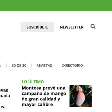
SUSCRÍBETE
NEWSLETTER
N
30 DE 30
REVISTAS
DIRECTORIO
LO ÚLTIMO
Montosa prevé una
evas
campaña de mango
rnada
de gran calidad y
mayor calibre
os.