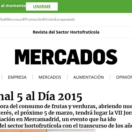
s al momento
UNIRME
lla
#Mercosur
#Promoción
#UniónEuropea
kaki
Revista del Sector Hortofrutícola
EMPRESA
MERCADOS
ALIMENTACIÓN
OPINIÓ
al 5 al Día 2015
jora del consumo de frutas y verduras, abriendo nu
erés, el próximo 5 de marzo, tendrá lugar la VII Jo
ociación en Mercamadrid, un evento que ha ido
 sector hortofrutícola con el transcurso de los añ