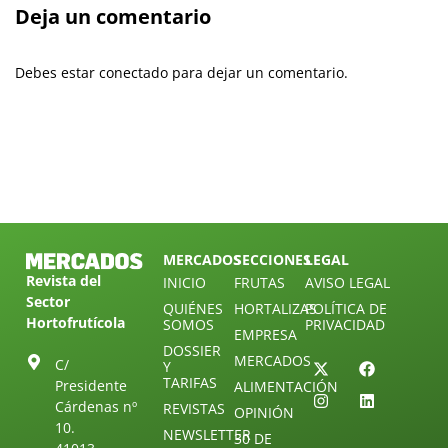
Deja un comentario
Debes estar conectado para dejar un comentario.
MERCADOS
SECCIONES
LEGAL
Revista del
INICIO
FRUTAS
AVISO LEGAL
Sector
QUIÉNES
HORTALIZAS
POLÍTICA DE
Hortofrutícola
SOMOS
PRIVACIDAD
EMPRESA
DOSSIER
MERCADOS
C/
Y
TARIFAS
Presidente
ALIMENTACIÓN
Cárdenas nº
REVISTAS
OPINIÓN
10.
NEWSLETTER
30 DE