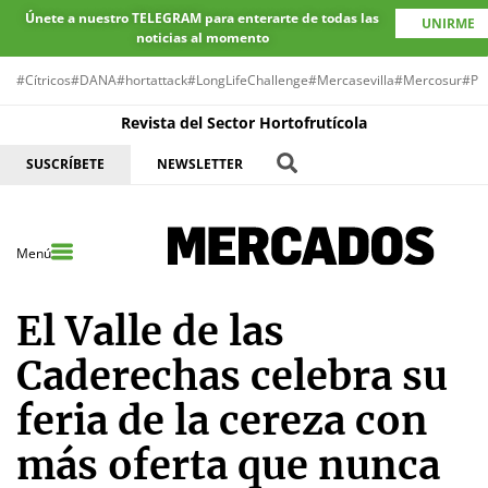
Únete a nuestro TELEGRAM para enterarte de todas las
UNIRME
noticias al momento
#Cítricos
#DANA
#hortattack
#LongLifeChallenge
#Mercasevilla
#Mercosur
#Pr
Revista del Sector Hortofrutícola
SUSCRÍBETE
NEWSLETTER
Menú
El Valle de las
Caderechas celebra su
feria de la cereza con
más oferta que nunca