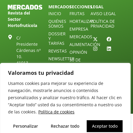
MERCADOS
SECCIONES
LEGAL
Revista del
INICIO
FRUTAS
AVISO LEGAL
Sector
QUIÉNES
HORTALIZAS
POLÍTICA DE
Hortofrutícola
SOMOS
PRIVACIDAD
EMPRESA
DOSSIER
MERCADOS
C/
Y
TARIFAS
Presidente
ALIMENTACIÓN
Cárdenas nº
REVISTAS
OPINIÓN
10.
NEWSLETTER
30 DE
41013
30
SUSCRIPCIÓN
Sevilla.
Valoramos tu privacidad
DIRECTORIO
ÚNETE A
Diseño web:
ESPAÑA
NUESTRO
Starenlared
Usamos cookies para mejorar su experiencia de
TELEGRAM
Tel: (+34) 954
25 88 51
navegación, mostrarle anuncios o contenidos
CONTACTO
personalizados y analizar nuestro tráfico. Al hacer clic en
redaccion@revistamercados.com
“Aceptar todo” usted da su consentimiento a nuestro uso
de las cookies.
Política de cookies
Personalizar
Rechazar todo
Aceptar todo