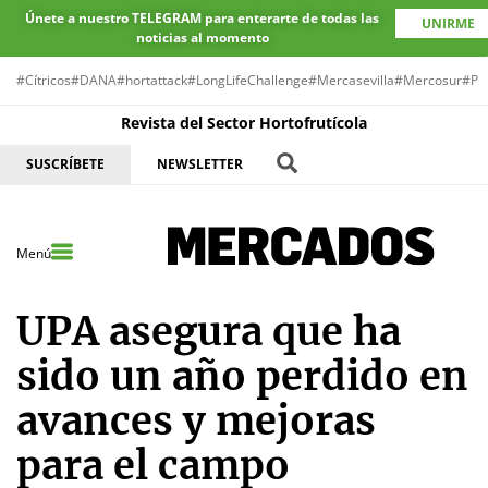
Únete a nuestro TELEGRAM para enterarte de todas las
UNIRME
noticias al momento
#Cítricos
#DANA
#hortattack
#LongLifeChallenge
#Mercasevilla
#Mercosur
#Pr
Revista del Sector Hortofrutícola
SUSCRÍBETE
NEWSLETTER
Menú
UPA asegura que ha
sido un año perdido en
avances y mejoras
para el campo