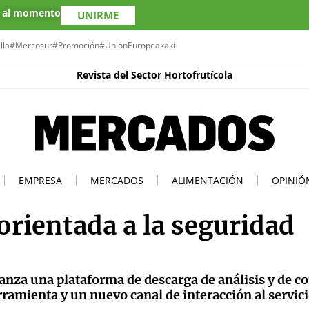
s al momento
UNIRME
lla
#Mercosur
#Promoción
#UniónEuropea
kaki
Revista del Sector Hortofrutícola
EMPRESA
MERCADOS
ALIMENTACIÓN
OPINIÓ
rientada a la seguridad
za una plataforma de descarga de análisis y de co
ramienta y un nuevo canal de interacción al servici