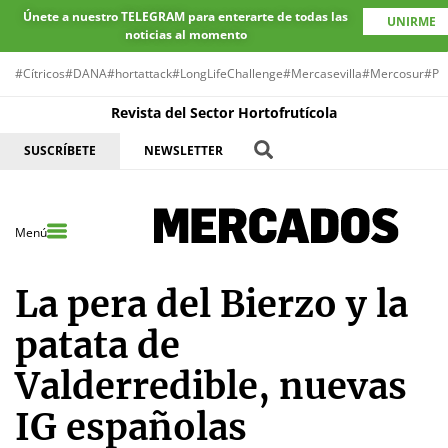
Únete a nuestro TELEGRAM para enterarte de todas las
UNIRME
noticias al momento
#Cítricos
#DANA
#hortattack
#LongLifeChallenge
#Mercasevilla
#Mercosur
#Pr
Revista del Sector Hortofrutícola
SUSCRÍBETE
NEWSLETTER
Menú
La pera del Bierzo y la
patata de
Valderredible, nuevas
IG españolas