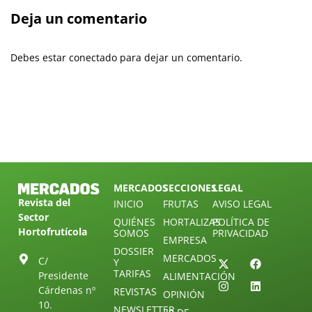
Deja un comentario
Debes estar conectado para dejar un comentario.
MERCADOS
SECCIONES
LEGAL
Revista del
INICIO
FRUTAS
AVISO LEGAL
Sector
QUIÉNES
HORTALIZAS
POLÍTICA DE
Hortofrutícola
SOMOS
PRIVACIDAD
EMPRESA
DOSSIER
MERCADOS
C/
Y
TARIFAS
Presidente
ALIMENTACIÓN
Cárdenas nº
REVISTAS
OPINIÓN
10.
NEWSLETTER