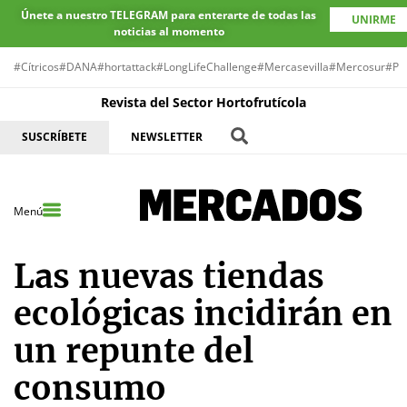
Únete a nuestro TELEGRAM para enterarte de todas las
UNIRME
noticias al momento
#Cítricos
#DANA
#hortattack
#LongLifeChallenge
#Mercasevilla
#Mercosur
#Pr
Revista del Sector Hortofrutícola
SUSCRÍBETE
NEWSLETTER
Menú
Las nuevas tiendas
ecológicas incidirán en
un repunte del
consumo