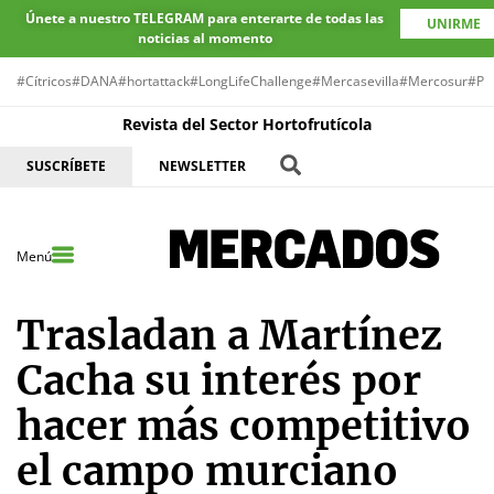
Únete a nuestro TELEGRAM para enterarte de todas las
UNIRME
noticias al momento
#Cítricos
#DANA
#hortattack
#LongLifeChallenge
#Mercasevilla
#Mercosur
#Pr
Revista del Sector Hortofrutícola
SUSCRÍBETE
NEWSLETTER
Menú
Trasladan a Martínez
Cacha su interés por
hacer más competitivo
el campo murciano