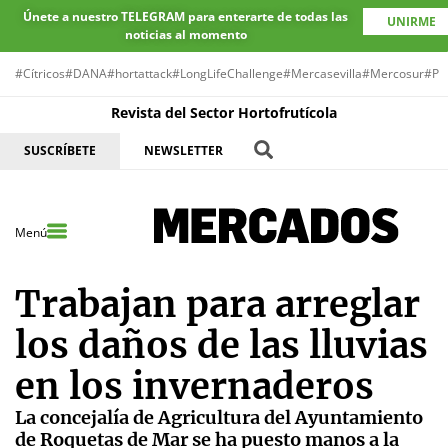
Únete a nuestro TELEGRAM para enterarte de todas las
UNIRME
noticias al momento
#Cítricos
#DANA
#hortattack
#LongLifeChallenge
#Mercasevilla
#Mercosur
#Pr
Revista del Sector Hortofrutícola
SUSCRÍBETE
NEWSLETTER
Menú
Trabajan para arreglar
los daños de las lluvias
en los invernaderos
La concejalía de Agricultura del Ayuntamiento
de Roquetas de Mar se ha puesto manos a la