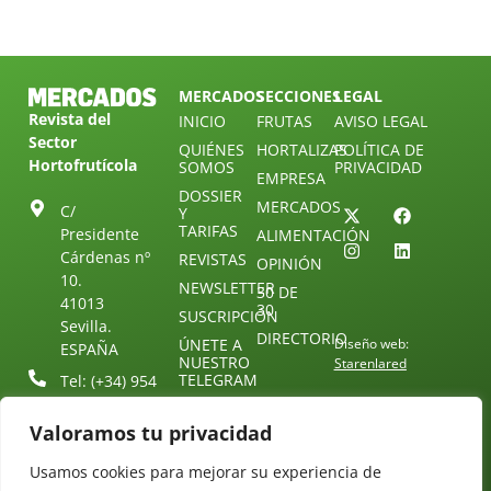
MERCADOS
SECCIONES
LEGAL
Revista del
INICIO
FRUTAS
AVISO LEGAL
Sector
QUIÉNES
HORTALIZAS
POLÍTICA DE
Hortofrutícola
SOMOS
PRIVACIDAD
EMPRESA
DOSSIER
MERCADOS
C/
Y
TARIFAS
Presidente
ALIMENTACIÓN
Cárdenas nº
REVISTAS
OPINIÓN
10.
NEWSLETTER
30 DE
41013
30
SUSCRIPCIÓN
Sevilla.
DIRECTORIO
ÚNETE A
Diseño web:
ESPAÑA
NUESTRO
Starenlared
TELEGRAM
Tel: (+34) 954
25 88 51
CONTACTO
Valoramos tu privacidad
redaccion@revistamercados.com
Usamos cookies para mejorar su experiencia de