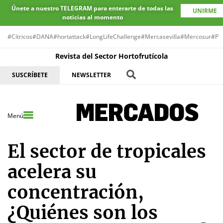
Únete a nuestro TELEGRAM para enterarte de todas las
UNIRME
noticias al momento
#Cítricos
#DANA
#hortattack
#LongLifeChallenge
#Mercasevilla
#Mercosur
#Pr
Revista del Sector Hortofrutícola
SUSCRÍBETE
NEWSLETTER
Menú
El sector de tropicales
acelera su
concentración,
¿Quiénes son los