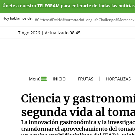
Únete a nuestro TELEGRAM para enterarte de todas las noticia
Hoy hablamos de:
#Cítricos
#DANA
#hortattack
#LongLifeChallenge
#Mercasevi
7 Ago 2026 | Actualizado 08:45
INICIO
FRUTAS
HORTALIZAS
Menú
Ciencia y gastronomí
segunda vida al tom
La innovación gastronómica y la investigac
transformar el aprovechamiento del tomate.