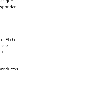
ras que
responder
o. El chef
inero
en
 productos