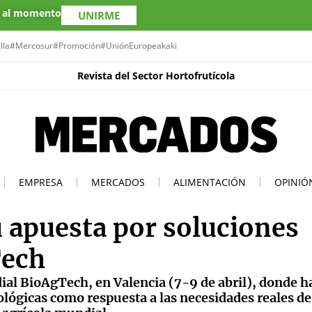
s al momento
UNIRME
lla
#Mercosur
#Promoción
#UniónEuropea
kaki
Revista del Sector Hortofrutícola
EMPRESA
MERCADOS
ALIMENTACIÓN
OPINIÓ
 apuesta por soluciones
Tech
ial BioAgTech, en Valencia (7-9 de abril), donde h
lógicas como respuesta a las necesidades reales de