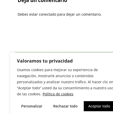
Deja un comentario
Debes estar conectado para dejar un comentario.
Valoramos tu privacidad
Usamos cookies para mejorar su experiencia de
Revista del Sector Hortofrutícola
navegación, mostrarle anuncios o contenidos
C/ Presidente Cárdenas nº 10.
personalizados y analizar nuestro tráfico. Al hacer clic e
41013 Sevilla. ESPAÑA
“Aceptar todo” usted da su consentimiento a nuestro us
Tel: (+34) 954 25 88 51
de las cookies.
Política de cookies
redaccion@revistamercados.com
Personalizar
Rechazar todo
Aceptar todo