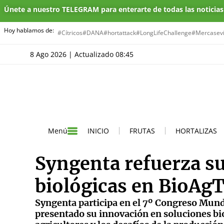
Únete a nuestro TELEGRAM para enterarte de todas las noticia
Hoy hablamos de:
#Cítricos
#DANA
#hortattack
#LongLifeChallenge
#Mercasevi
8 Ago 2026 | Actualizado 08:45
INICIO
FRUTAS
HORTALIZAS
Menú
Syngenta refuerza su
biológicas en BioAg
Syngenta participa en el 7º Congreso Mund
presentado su innovación en soluciones bio