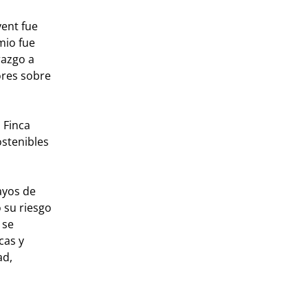
yent fue
mio fue
razgo a
ores sobre
 Finca
ostenibles
ayos de
 su riesgo
 se
cas y
ad,