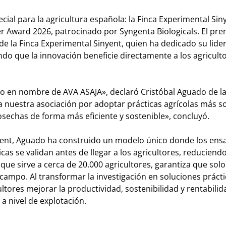
al para la agricultura española: la Finca Experimental Sin
r Award 2026, patrocinado por Syngenta Biologicals. El pre
e la Finca Experimental Sinyent, quien ha dedicado su lide
ando que la innovación beneficie directamente a los agricult
o en nombre de AVA ASAJA», declaró Cristóbal Aguado de la
a nuestra asociación por adoptar prácticas agrícolas más s
sechas de forma más eficiente y sostenible», concluyó.
nyent, Aguado ha construido un modelo único donde los ens
as se validan antes de llegar a los agricultores, reduciendo
ue sirve a cerca de 20.000 agricultores, garantiza que solo
ampo. Al transformar la investigación en soluciones prácti
ultores mejorar la productividad, sostenibilidad y rentabilid
a nivel de explotación.