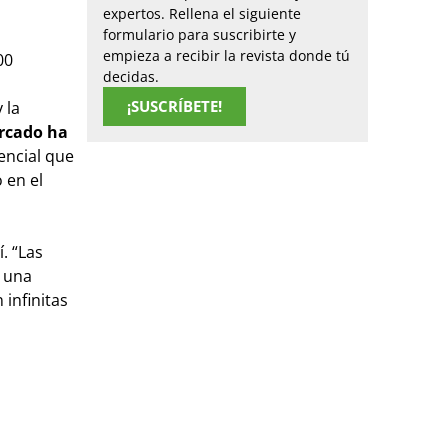
expertos. Rellena el siguiente
formulario para suscribirte y
empieza a recibir la revista donde tú
00
decidas.
¡SUSCRÍBETE!
 la
rcado ha
encial que
 en el
. “Las
n una
 infinitas