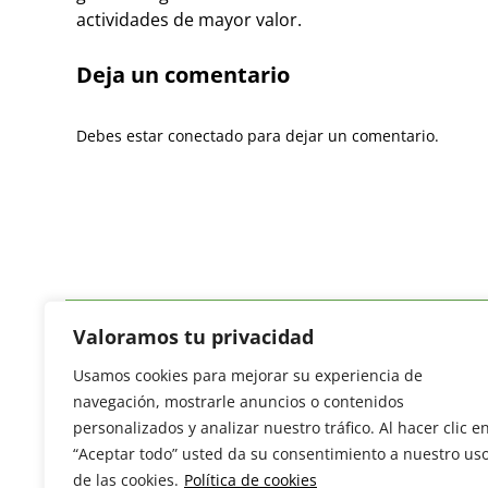
actividades de mayor valor.
Deja un comentario
Debes estar conectado para dejar un comentario.
Valoramos tu privacidad
Usamos cookies para mejorar su experiencia de
Revista del Sector Hortofrutícola
navegación, mostrarle anuncios o contenidos
C/ Presidente Cárdenas nº 10.
personalizados y analizar nuestro tráfico. Al hacer clic e
41013 Sevilla. ESPAÑA
“Aceptar todo” usted da su consentimiento a nuestro us
Tel: (+34) 954 25 88 51
de las cookies.
Política de cookies