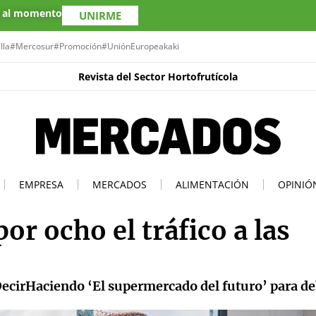
s al momento
UNIRME
lla
#Mercosur
#Promoción
#UniónEuropea
kaki
Revista del Sector Hortofrutícola
EMPRESA
MERCADOS
ALIMENTACIÓN
OPINIÓ
or ocho el tráfico a las
cirHaciendo ‘El supermercado del futuro’ para de