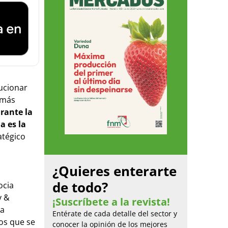
lucionar
 más
rante la
a es la
atégico
¿Quieres enterarte
de todo?
ocia
y &
¡Suscríbete a la revista!
la
Entérate de cada detalle del sector y
los que se
conocer la opinión de los mejores