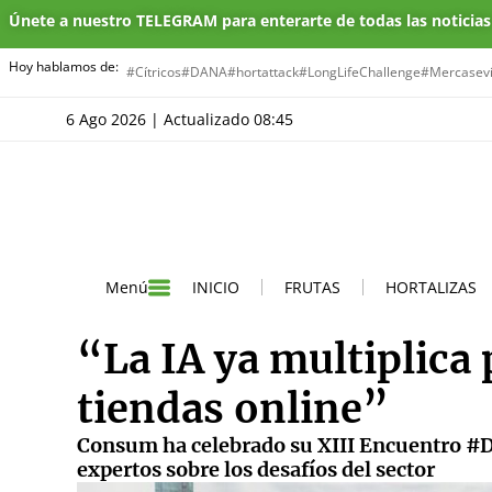
Únete a nuestro TELEGRAM para enterarte de todas las noticia
Hoy hablamos de:
#Cítricos
#DANA
#hortattack
#LongLifeChallenge
#Mercasevi
6 Ago 2026 | Actualizado 08:45
INICIO
FRUTAS
HORTALIZAS
Menú
“La IA ya multiplica p
tiendas online”
Consum ha celebrado su XIII Encuentro #De
expertos sobre los desafíos del sector