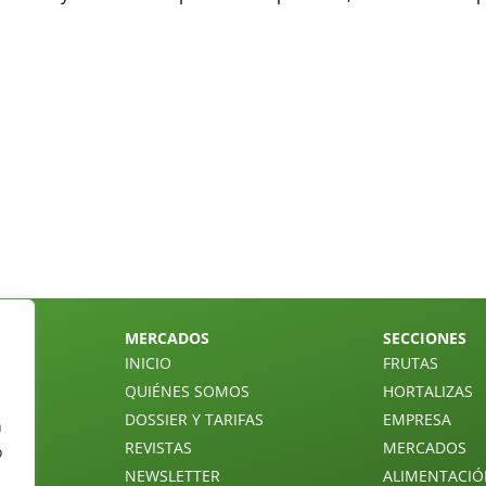
MERCADOS
SECCIONES
INICIO
FRUTAS
QUIÉNES SOMOS
HORTALIZAS
DOSSIER Y TARIFAS
EMPRESA
n
REVISTAS
MERCADOS
o
NEWSLETTER
ALIMENTACI