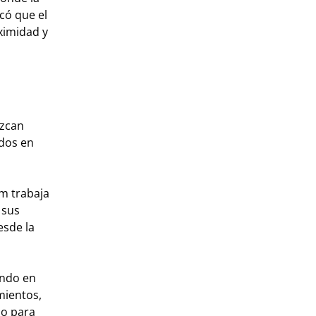
icó que el
ximidad y
uzcan
ados en
m trabaja
 sus
esde la
ando en
imientos,
po para