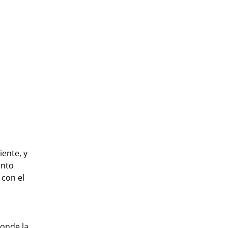
ente, y
anto
 con el
onde la