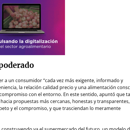
poderado
nder a un consumidor “cada vez más exigente, informado y
encia, la relación calidad precio y una alimentación consci
u compromiso con el entorno. En este sentido, apuntó que t
hacia propuestas más cercanas, honestas y transparentes,
espeto y el compromiso, y que trasciendan lo meramente
 construyendo ya el supermercado del futuro, un modelo d