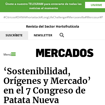
Únete a nuestro TELEGRAM para enterarte de todas las
UNIRME
noticias al momento
#Cítricos
#DANA
#hortattack
#LongLifeChallenge
#Mercasevilla
#Mercosur
#Pr
Revista del Sector Hortofrutícola
SUSCRÍBETE
NEWSLETTER
Menú
‘Sostenibilidad,
Orígenes y Mercado’
en el 7 Congreso de
Patata Nueva