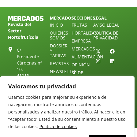
MERCADOS
SECCIONES
LEGAL
Revista del
INICIO
FRUTAS
AVISO LEGAL
Sector
QUIÉNES
HORTALIZAS
POLÍTICA DE
Hortofrutícola
SOMOS
PRIVACIDAD
EMPRESA
DOSSIER
MERCADOS
C/
Y
TARIFAS
Presidente
ALIMENTACIÓN
Cárdenas nº
REVISTAS
OPINIÓN
10.
NEWSLETTER
30 DE
41013
30
SUSCRIPCIÓN
Sevilla.
Valoramos tu privacidad
DIRECTORIO
ÚNETE A
Diseño web:
ESPAÑA
NUESTRO
Starenlared
Usamos cookies para mejorar su experiencia de
TELEGRAM
Tel: (+34) 954
25 88 51
navegación, mostrarle anuncios o contenidos
CONTACTO
personalizados y analizar nuestro tráfico. Al hacer clic en
redaccion@revistamercados.com
“Aceptar todo” usted da su consentimiento a nuestro uso
de las cookies.
Política de cookies