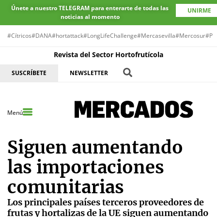
Únete a nuestro TELEGRAM para enterarte de todas las
UNIRME
noticias al momento
#Cítricos
#DANA
#hortattack
#LongLifeChallenge
#Mercasevilla
#Mercosur
#Pr
Revista del Sector Hortofrutícola
SUSCRÍBETE
NEWSLETTER
Menú
Siguen aumentando
las importaciones
comunitarias
Los principales países terceros proveedores de
frutas y hortalizas de la UE siguen aumentando