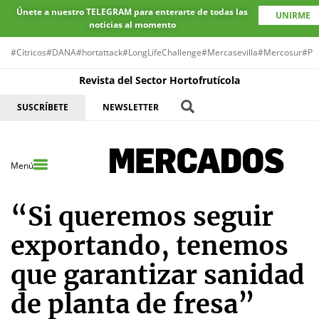
Únete a nuestro TELEGRAM para enterarte de todas las
UNIRME
noticias al momento
#Cítricos
#DANA
#hortattack
#LongLifeChallenge
#Mercasevilla
#Mercosur
#Pr
Revista del Sector Hortofrutícola
SUSCRÍBETE
NEWSLETTER
Menú
“Si queremos seguir
exportando, tenemos
que garantizar sanidad
de planta de fresa”