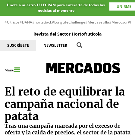
Únete a nuestro TELEGRAM para enterarte de todas las
UNIRME
noticias al momento
#Cítricos
#DANA
#hortattack
#LongLifeChallenge
#Mercasevilla
#Mercosur
#Pr
Revista del Sector Hortofrutícola
SUSCRÍBETE
NEWSLETTER
Menú
El reto de equilibrar la
campaña nacional de
patata
Tras una campaña marcada por el exceso de
oferta y la caída de precios, el sector de la patata