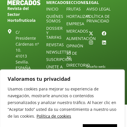
MERCADOS
SECCIONES
LEGAL
Revista del
INICIO
FRUTAS
AVISO LEGAL
Sector
QUIÉNES
HORTALIZAS
POLÍTICA DE
Hortofrutícola
SOMOS
PRIVACIDAD
EMPRESA
DOSSIER
MERCADOS
C/
Y
TARIFAS
Presidente
ALIMENTACIÓN
Cárdenas nº
REVISTAS
OPINIÓN
10.
NEWSLETTER
30 DE
41013
30
SUSCRIPCIÓN
Sevilla.
DIRECTORIO
ÚNETE A
Diseño web:
ESPAÑA
NUESTRO
Starenlared
TELEGRAM
Tel: (+34) 954
Valoramos tu privacidad
25 88 51
CONTACTO
Usamos cookies para mejorar su experiencia de
redaccion@revistamercados.com
navegación, mostrarle anuncios o contenidos
personalizados y analizar nuestro tráfico. Al hacer clic en
“Aceptar todo” usted da su consentimiento a nuestro uso
de las cookies.
Política de cookies