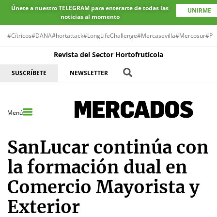
Únete a nuestro TELEGRAM para enterarte de todas las
UNIRME
noticias al momento
#Cítricos
#DANA
#hortattack
#LongLifeChallenge
#Mercasevilla
#Mercosur
#Pr
Revista del Sector Hortofrutícola
SUSCRÍBETE
NEWSLETTER
Menú
SanLucar continúa con
la formación dual en
Comercio Mayorista y
Exterior