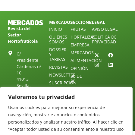
MERCADOS
SECCIONES
LEGAL
Revista del
INICIO
FRUTAS
AVISO LEGAL
Sector
QUIÉNES
HORTALIZAS
POLÍTICA DE
Hortofrutícola
SOMOS
PRIVACIDAD
EMPRESA
DOSSIER
MERCADOS
C/
Y
TARIFAS
Presidente
ALIMENTACIÓN
Cárdenas nº
REVISTAS
OPINIÓN
10.
NEWSLETTER
30 DE
41013
30
SUSCRIPCIÓN
Sevilla.
DIRECTORIO
ÚNETE A
Diseño web:
ESPAÑA
NUESTRO
Valoramos tu privacidad
Starenlared
TELEGRAM
Tel: (+34) 954
25 88 51
Usamos cookies para mejorar su experiencia de
CONTACTO
navegación, mostrarle anuncios o contenidos
redaccion@revistamercados.com
personalizados y analizar nuestro tráfico. Al hacer clic en
“Aceptar todo” usted da su consentimiento a nuestro uso