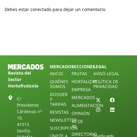
Debes estar conectado para dejar un comentario.
MERCADOS
SECCIONES
LEGAL
Revista del
INICIO
FRUTAS
AVISO LEGAL
Sector
QUIÉNES
HORTALIZAS
POLÍTICA DE
Hortofrutícola
SOMOS
PRIVACIDAD
EMPRESA
DOSSIER
MERCADOS
C/
Y
TARIFAS
Presidente
ALIMENTACIÓN
Cárdenas nº
REVISTAS
OPINIÓN
10.
NEWSLETTER
30 DE
41013
30
SUSCRIPCIÓN
Sevilla.
DIRECTORIO
ÚNETE A
Diseño web: