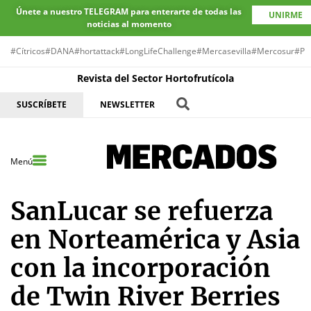
Únete a nuestro TELEGRAM para enterarte de todas las
UNIRME
noticias al momento
#Cítricos
#DANA
#hortattack
#LongLifeChallenge
#Mercasevilla
#Mercosur
#Pr
Revista del Sector Hortofrutícola
SUSCRÍBETE
NEWSLETTER
Menú
SanLucar se refuerza
en Norteamérica y Asia
con la incorporación
de Twin River Berries