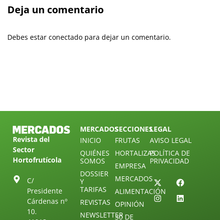
Deja un comentario
Debes estar conectado para dejar un comentario.
MERCADOS
SECCIONES
LEGAL
Revista del
INICIO
FRUTAS
AVISO LEGAL
Sector
QUIÉNES
HORTALIZAS
POLÍTICA DE
Hortofrutícola
SOMOS
PRIVACIDAD
EMPRESA
DOSSIER
MERCADOS
C/
Y
TARIFAS
Presidente
ALIMENTACIÓN
Cárdenas nº
REVISTAS
OPINIÓN
10.
NEWSLETTER
30 DE