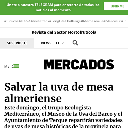
Únete a nuestro TELEGRAM para enterarte de todas las
UNIRME
noticias al momento
#Cítricos
#DANA
#hortattack
#LongLifeChallenge
#Mercasevilla
#Mercosur
#Pr
Revista del Sector Hortofrutícola
SUSCRÍBETE
NEWSLETTER
Menú
Salvar la uva de mesa
almeriense
Este domingo, el Grupo Ecologista
Mediterráneo, el Museo de la Uva del Barco y el
Ayuntamiento de Terque repartirán variedades
de uvas de mesa históricas de la provincia para