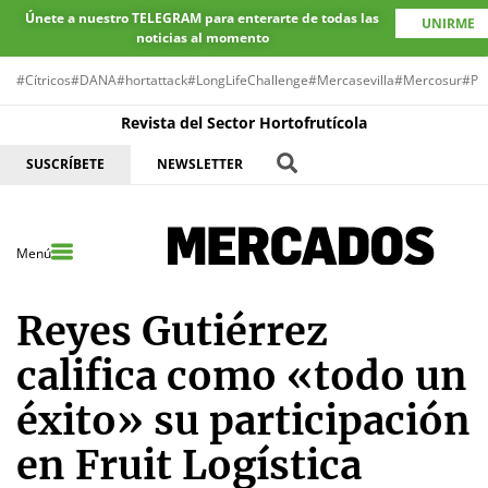
Únete a nuestro TELEGRAM para enterarte de todas las
UNIRME
noticias al momento
#Cítricos
#DANA
#hortattack
#LongLifeChallenge
#Mercasevilla
#Mercosur
#Pr
Revista del Sector Hortofrutícola
SUSCRÍBETE
NEWSLETTER
Menú
Reyes Gutiérrez
califica como «todo un
éxito» su participación
en Fruit Logística