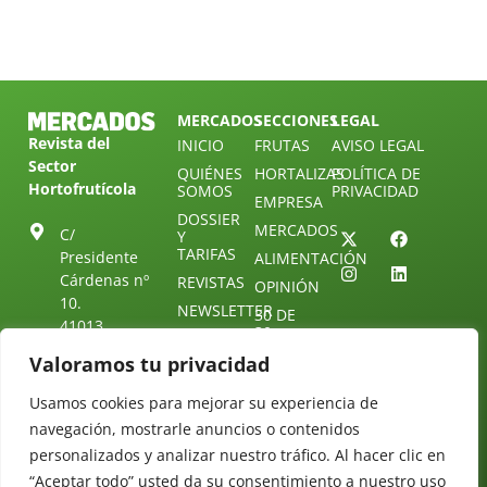
MERCADOS
SECCIONES
LEGAL
Revista del
INICIO
FRUTAS
AVISO LEGAL
Sector
QUIÉNES
HORTALIZAS
POLÍTICA DE
Hortofrutícola
SOMOS
PRIVACIDAD
EMPRESA
DOSSIER
MERCADOS
C/
Y
TARIFAS
Presidente
ALIMENTACIÓN
Cárdenas nº
REVISTAS
OPINIÓN
10.
NEWSLETTER
30 DE
41013
30
SUSCRIPCIÓN
Sevilla.
DIRECTORIO
Valoramos tu privacidad
ÚNETE A
Diseño web:
ESPAÑA
NUESTRO
Starenlared
TELEGRAM
Tel: (+34) 954
Usamos cookies para mejorar su experiencia de
25 88 51
navegación, mostrarle anuncios o contenidos
CONTACTO
personalizados y analizar nuestro tráfico. Al hacer clic en
redaccion@revistamercados.com
“Aceptar todo” usted da su consentimiento a nuestro uso