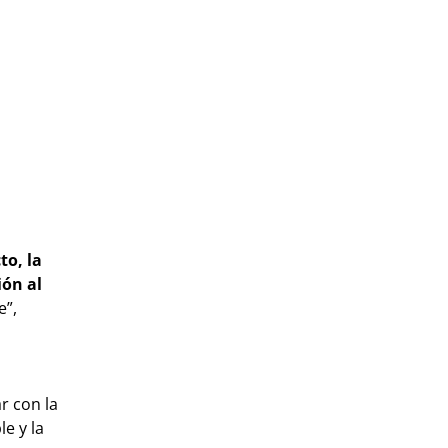
to, la
ión al
e”,
r con la
e y la