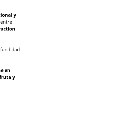
cional y
 entre
raction
rofundidad
ne en
fruta y