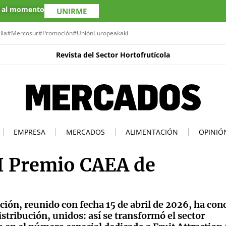
s al momento
UNIRME
lla
#Mercosur
#Promoción
#UniónEuropea
kaki
Revista del Sector Hortofrutícola
EMPRESA
MERCADOS
ALIMENTACIÓN
OPINIÓ
II Premio CAEA de
ión, reunido con fecha 15 de abril de 2026, ha con
stribución, unidos: así se transformó el sector