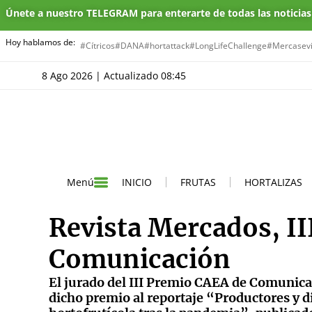
Únete a nuestro TELEGRAM para enterarte de todas las noticia
Hoy hablamos de:
#Cítricos
#DANA
#hortattack
#LongLifeChallenge
#Mercasevi
8 Ago 2026 | Actualizado 08:45
INICIO
FRUTAS
HORTALIZAS
Menú
Revista Mercados, I
Comunicación
El jurado del III Premio CAEA de Comunicac
dicho premio al reportaje “Productores y di