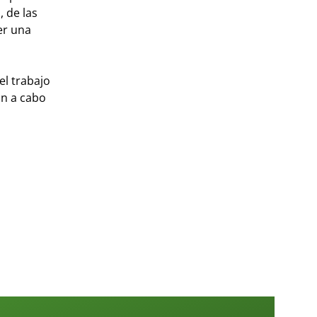
, de las
er una
el trabajo
án a cabo