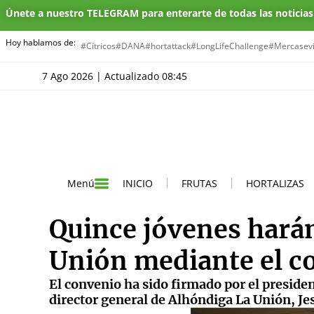
Únete a nuestro TELEGRAM para enterarte de todas las noticia
Hoy hablamos de:
#Cítricos
#DANA
#hortattack
#LongLifeChallenge
#Mercasevi
7 Ago 2026 | Actualizado 08:45
INICIO
FRUTAS
HORTALIZAS
Menú
Quince jóvenes harán
Unión mediante el c
El convenio ha sido firmado por el presiden
director general de Alhóndiga La Unión, Je