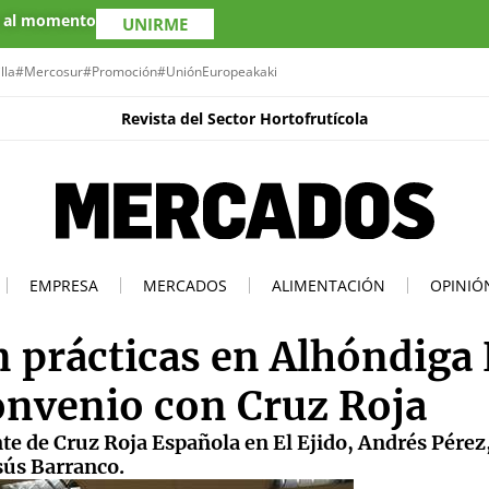
s al momento
UNIRME
lla
#Mercosur
#Promoción
#UniónEuropea
kaki
Revista del Sector Hortofrutícola
EMPRESA
MERCADOS
ALIMENTACIÓN
OPINIÓ
 prácticas en Alhóndiga 
onvenio con Cruz Roja
te de Cruz Roja Española en El Ejido, Andrés Pérez,
sús Barranco.