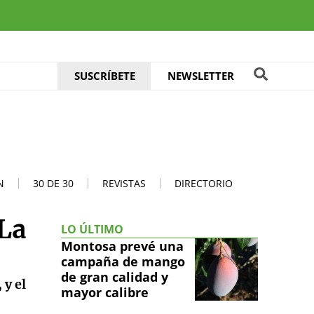
SUSCRÍBETE
NEWSLETTER
N
30 DE 30
REVISTAS
DIRECTORIO
La
LO ÚLTIMO
Montosa prevé una
campaña de mango
de gran calidad y
 y el
mayor calibre