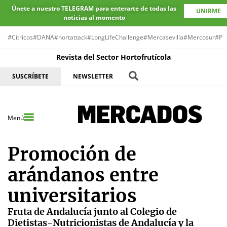
Únete a nuestro TELEGRAM para enterarte de todas las
UNIRME
noticias al momento
#Cítricos
#DANA
#hortattack
#LongLifeChallenge
#Mercasevilla
#Mercosur
#Pr
Revista del Sector Hortofrutícola
SUSCRÍBETE
NEWSLETTER
Menú
Promoción de
arándanos entre
universitarios
Fruta de Andalucía junto al Colegio de
Dietistas-Nutricionistas de Andalucía y la