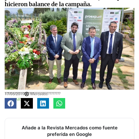
hicieron balance de la campaña.
????????????????????????????????????
17/06/2019
Mercados
COMPARTE
Añade a la Revista Mercados como fuente
preferida en Google