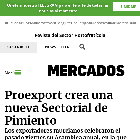
Únete a nuestro TELEGRAM para enterarte de todas las
UNIRME
noticias al momento
#Cítricos
#DANA
#hortattack
#LongLifeChallenge
#Mercasevilla
#Mercosur
#Pr
Revista del Sector Hortofrutícola
SUSCRÍBETE
NEWSLETTER
Menú
Proexport crea una
nueva Sectorial de
Pimiento
Los exportadores murcianos celebraron el
pasado viernes su Asamblea anual, en la que