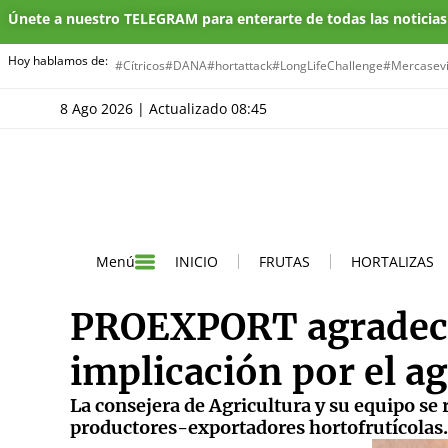
Únete a nuestro TELEGRAM para enterarte de todas las noticia
Hoy hablamos de:
#Cítricos
#DANA
#hortattack
#LongLifeChallenge
#Mercasevi
8 Ago 2026 | Actualizado 08:45
INICIO
FRUTAS
HORTALIZAS
Menú
PROEXPORT agradece
implicación por el a
La consejera de Agricultura y su equipo se
productores-exportadores hortofrutícolas.