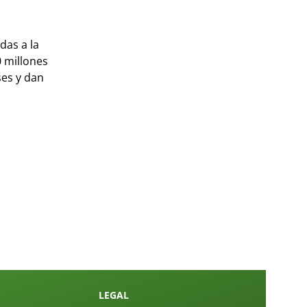
das a la
0 millones
ses y dan
LEGAL