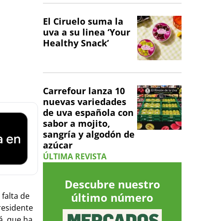
El Ciruelo suma la
uva a su linea ‘Your
Healthy Snack’
Carrefour lanza 10
nuevas variedades
de uva española con
sabor a mojito,
sangría y algodón de
azúcar
ÚLTIMA REVISTA
Descubre nuestro
último número
falta de
residente
á, que ha