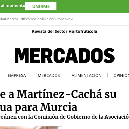
s al momento
UNIRME
lla
#Mercosur
#Promoción
#UniónEuropea
kaki
Revista del Sector Hortofrutícola
EMPRESA
MERCADOS
ALIMENTACIÓN
OPINIÓ
 a Martínez-Cachá su
gua para Murcia
 reúnen con la Comisión de Gobierno de la Asociaci