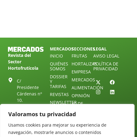
MERCADOS
SECCIONES
LEGAL
Revista del
INICIO
FRUTAS
AVISO LEGAL
Sector
QUIÉNES
HORTALIZAS
POLÍTICA DE
Hortofrutícola
SOMOS
PRIVACIDAD
EMPRESA
DOSSIER
MERCADOS
C/
Y
TARIFAS
Presidente
ALIMENTACIÓN
Cárdenas nº
REVISTAS
OPINIÓN
10.
NEWSLETTER
30 DE
41013
30
SUSCRIPCIÓN
Sevilla.
Valoramos tu privacidad
DIRECTORIO
ÚNETE A
Diseño web:
ESPAÑA
NUESTRO
Starenlared
Usamos cookies para mejorar su experiencia de
TELEGRAM
Tel: (+34) 954
navegación, mostrarle anuncios o contenidos
25 88 51
CONTACTO