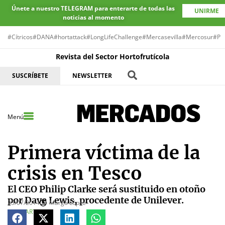
Únete a nuestro TELEGRAM para enterarte de todas las
UNIRME
noticias al momento
#Cítricos
#DANA
#hortattack
#LongLifeChallenge
#Mercasevilla
#Mercosur
#Pr
Revista del Sector Hortofrutícola
SUSCRÍBETE
NEWSLETTER
Menú
Primera víctima de la
crisis en Tesco
El CEO Philip Clarke será sustituido en otoño
por Dave Lewis, procedente de Unilever.
23/07/2014
Marga López
COMPARTE