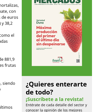
ortalizas,
mate, con
s de euros
 y 38,2
 como el
ladas
de 881,9
es frutas
¿Quieres enterarte
o, siendo
e
de todo?
¡Suscríbete a la revista!
Entérate de cada detalle del sector y
últimos
conocer la opinión de los mejores