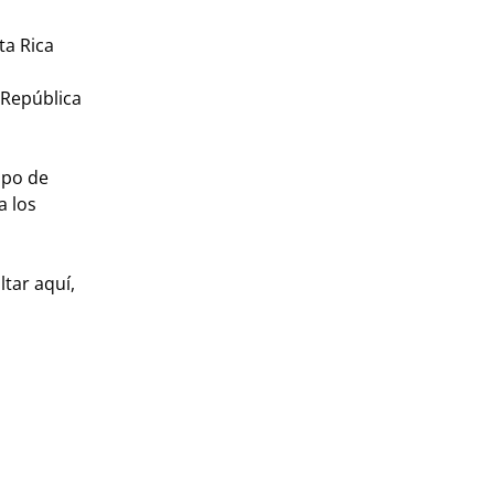
ta Rica
 República
ipo de
a los
tar aquí,