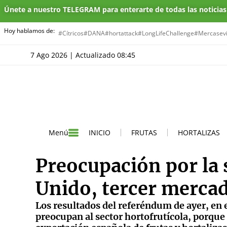
Únete a nuestro TELEGRAM para enterarte de todas las noticia
Hoy hablamos de:
#Cítricos
#DANA
#hortattack
#LongLifeChallenge
#Mercasevi
7 Ago 2026 | Actualizado 08:45
INICIO
FRUTAS
HORTALIZAS
Menú
Preocupación por la 
Unido, tercer merca
Los resultados del referéndum de ayer, en 
preocupan al sector hortofrutícola, porque 