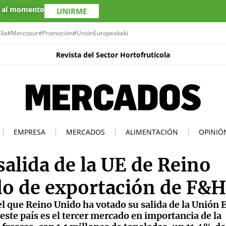
s al momento
UNIRME
lla
#Mercosur
#Promoción
#UniónEuropea
kaki
Revista del Sector Hortofrutícola
EMPRESA
MERCADOS
ALIMENTACIÓN
OPINIÓ
salida de la UE de Reino
do de exportación de F&H
el que Reino Unido ha votado su salida de la Unión 
este país es el tercer mercado en importancia de la