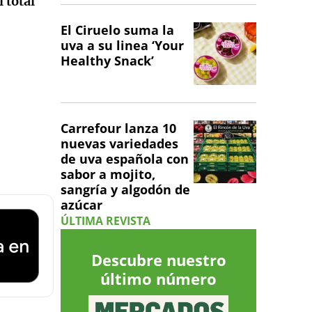
 total
El Ciruelo suma la
uva a su linea ‘Your
Healthy Snack’
Carrefour lanza 10
nuevas variedades
de uva española con
sabor a mojito,
sangría y algodón de
azúcar
ÚLTIMA REVISTA
Descubre nuestro
último número