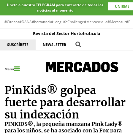
Únete a nuestro TELEGRAM para enterarte de todas las
UNIRME
noticias al momento
#Cítricos
#DANA
#hortattack
#LongLifeChallenge
#Mercasevilla
#Mercosur
#Pr
Revista del Sector Hortofrutícola
SUSCRÍBETE
NEWSLETTER
Menú
PinKids® golpea
fuerte para desarrollar
su indexación
PINKIDS®, la pequeña manzana Pink Lady®
para los niños, se ha asociado con la Fox para