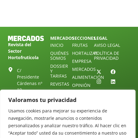
MERCADOS
SECCIONES
LEGAL
Revista del
INICIO
FRUTAS
AVISO LEGAL
Sector
QUIÉNES
HORTALIZAS
POLÍTICA DE
Hortofrutícola
SOMOS
PRIVACIDAD
EMPRESA
DOSSIER
MERCADOS
C/
Y
TARIFAS
Presidente
ALIMENTACIÓN
Cárdenas nº
REVISTAS
OPINIÓN
10.
NEWSLETTER
30 DE
41013
30
Valoramos tu privacidad
SUSCRIPCIÓN
Sevilla.
DIRECTORIO
ÚNETE A
Diseño web:
ESPAÑA
Usamos cookies para mejorar su experiencia de
NUESTRO
Starenlared
TELEGRAM
Tel: (+34) 954
navegación, mostrarle anuncios o contenidos
25 88 51
personalizados y analizar nuestro tráfico. Al hacer clic en
CONTACTO
“Aceptar todo” usted da su consentimiento a nuestro uso
redaccion@revistamercados.com