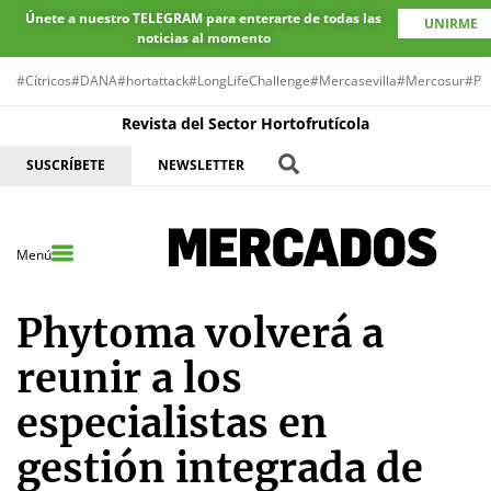
Únete a nuestro TELEGRAM para enterarte de todas las
UNIRME
noticias al momento
#Cítricos
#DANA
#hortattack
#LongLifeChallenge
#Mercasevilla
#Mercosur
#Pr
Revista del Sector Hortofrutícola
SUSCRÍBETE
NEWSLETTER
Menú
Phytoma volverá a
reunir a los
especialistas en
gestión integrada de