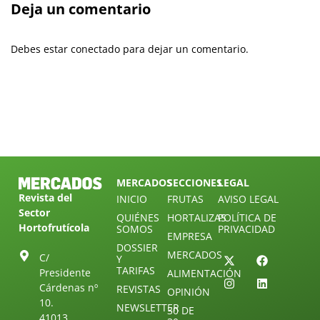
Deja un comentario
Debes estar conectado para dejar un comentario.
MERCADOS
SECCIONES
LEGAL
Revista del
INICIO
FRUTAS
AVISO LEGAL
Sector
QUIÉNES
HORTALIZAS
POLÍTICA DE
Hortofrutícola
SOMOS
PRIVACIDAD
EMPRESA
DOSSIER
MERCADOS
C/
Y
TARIFAS
Presidente
ALIMENTACIÓN
Cárdenas nº
REVISTAS
OPINIÓN
10.
NEWSLETTER
30 DE
41013