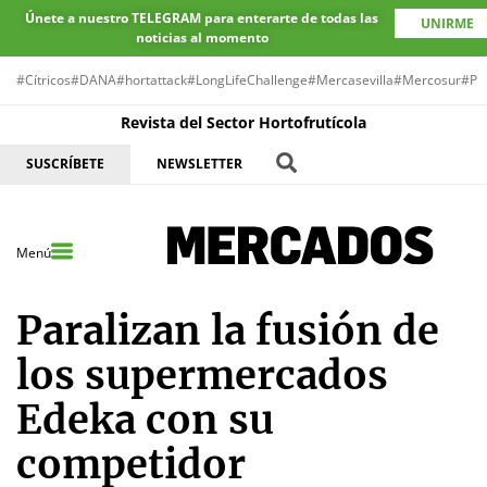
Únete a nuestro TELEGRAM para enterarte de todas las
UNIRME
noticias al momento
#Cítricos
#DANA
#hortattack
#LongLifeChallenge
#Mercasevilla
#Mercosur
#Pr
Revista del Sector Hortofrutícola
SUSCRÍBETE
NEWSLETTER
Menú
Paralizan la fusión de
los supermercados
Edeka con su
competidor