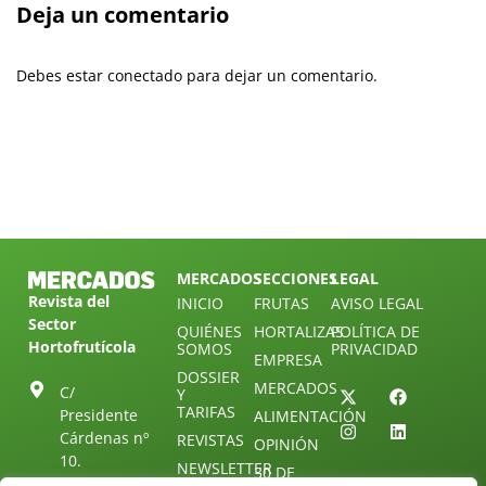
Deja un comentario
Debes estar conectado para dejar un comentario.
MERCADOS
SECCIONES
LEGAL
Revista del
INICIO
FRUTAS
AVISO LEGAL
Sector
QUIÉNES
HORTALIZAS
POLÍTICA DE
Hortofrutícola
SOMOS
PRIVACIDAD
EMPRESA
DOSSIER
MERCADOS
C/
Y
TARIFAS
Presidente
ALIMENTACIÓN
Cárdenas nº
REVISTAS
OPINIÓN
10.
NEWSLETTER
30 DE
41013