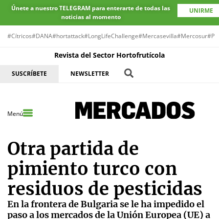
Únete a nuestro TELEGRAM para enterarte de todas las
UNIRME
noticias al momento
#Cítricos
#DANA
#hortattack
#LongLifeChallenge
#Mercasevilla
#Mercosur
#Pr
Revista del Sector Hortofrutícola
SUSCRÍBETE
NEWSLETTER
Menú
Otra partida de
pimiento turco con
residuos de pesticidas
En la frontera de Bulgaria se le ha impedido el
paso a los mercados de la Unión Europea (UE) a