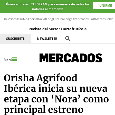
Únete a nuestro TELEGRAM para enterarte de todas las
UNIRME
noticias al momento
#Cítricos
#DANA
#hortattack
#LongLifeChallenge
#Mercasevilla
#Mercosur
#Pr
Revista del Sector Hortofrutícola
SUSCRÍBETE
NEWSLETTER
Menú
Orisha Agrifood
Ibérica inicia su nueva
etapa con ‘Nora’ como
principal estreno