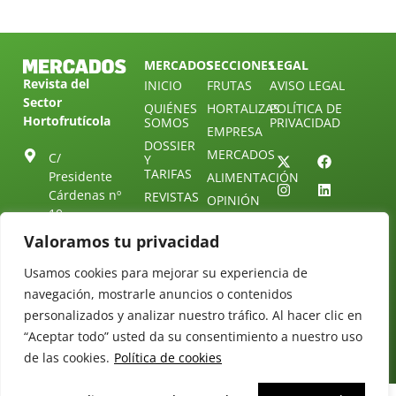
MERCADOS
SECCIONES
LEGAL
Revista del
INICIO
FRUTAS
AVISO LEGAL
Sector
QUIÉNES
HORTALIZAS
POLÍTICA DE
Hortofrutícola
SOMOS
PRIVACIDAD
EMPRESA
DOSSIER
MERCADOS
C/
Y
TARIFAS
Presidente
ALIMENTACIÓN
Cárdenas nº
REVISTAS
OPINIÓN
10.
NEWSLETTER
30 DE
41013
30
Valoramos tu privacidad
SUSCRIPCIÓN
Sevilla.
DIRECTORIO
ÚNETE A
Diseño web:
ESPAÑA
Usamos cookies para mejorar su experiencia de
NUESTRO
Starenlared
navegación, mostrarle anuncios o contenidos
TELEGRAM
Tel: (+34) 954
25 88 51
personalizados y analizar nuestro tráfico. Al hacer clic en
CONTACTO
“Aceptar todo” usted da su consentimiento a nuestro uso
redaccion@revistamercados.com
de las cookies.
Política de cookies