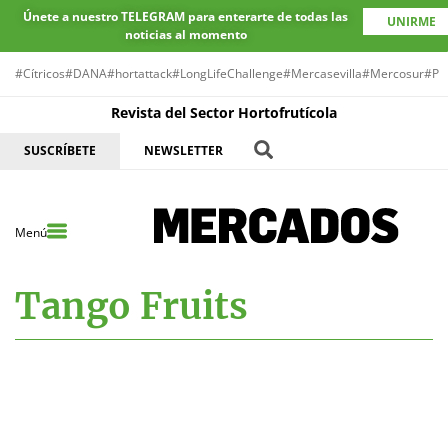
Únete a nuestro TELEGRAM para enterarte de todas las
UNIRME
noticias al momento
#Cítricos
#DANA
#hortattack
#LongLifeChallenge
#Mercasevilla
#Mercosur
#Pr
Revista del Sector Hortofrutícola
SUSCRÍBETE
NEWSLETTER
Menú
Tango Fruits