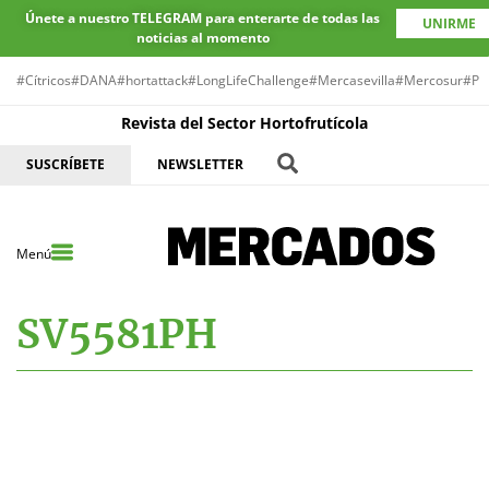
Únete a nuestro TELEGRAM para enterarte de todas las
UNIRME
noticias al momento
#Cítricos
#DANA
#hortattack
#LongLifeChallenge
#Mercasevilla
#Mercosur
#Pr
Revista del Sector Hortofrutícola
SUSCRÍBETE
NEWSLETTER
Menú
SV5581PH