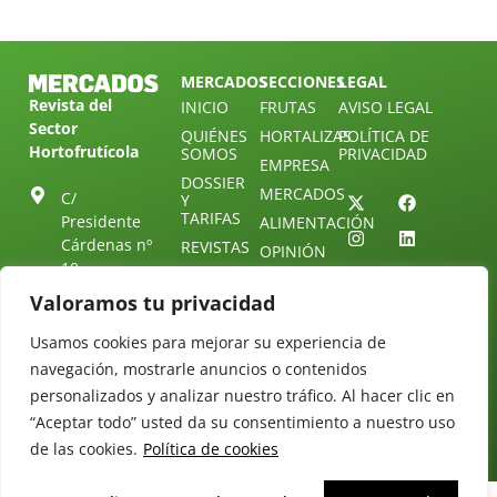
MERCADOS
SECCIONES
LEGAL
Revista del
INICIO
FRUTAS
AVISO LEGAL
Sector
QUIÉNES
HORTALIZAS
POLÍTICA DE
Hortofrutícola
SOMOS
PRIVACIDAD
EMPRESA
DOSSIER
MERCADOS
C/
Y
TARIFAS
Presidente
ALIMENTACIÓN
Cárdenas nº
REVISTAS
OPINIÓN
10.
NEWSLETTER
30 DE
41013
30
Valoramos tu privacidad
SUSCRIPCIÓN
Sevilla.
DIRECTORIO
ÚNETE A
Diseño web:
ESPAÑA
Usamos cookies para mejorar su experiencia de
NUESTRO
Starenlared
navegación, mostrarle anuncios o contenidos
TELEGRAM
Tel: (+34) 954
25 88 51
personalizados y analizar nuestro tráfico. Al hacer clic en
CONTACTO
“Aceptar todo” usted da su consentimiento a nuestro uso
redaccion@revistamercados.com
de las cookies.
Política de cookies