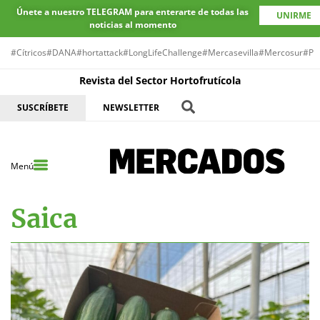
Únete a nuestro TELEGRAM para enterarte de todas las
UNIRME
noticias al momento
#Cítricos
#DANA
#hortattack
#LongLifeChallenge
#Mercasevilla
#Mercosur
#Pr
Revista del Sector Hortofrutícola
SUSCRÍBETE
NEWSLETTER
Menú
Saica