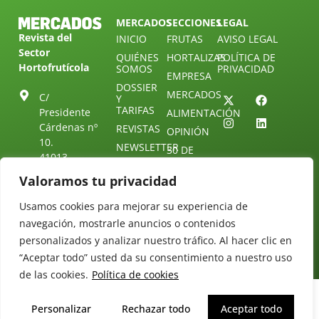
MERCADOS
SECCIONES
LEGAL
Revista del
INICIO
FRUTAS
AVISO LEGAL
Sector
QUIÉNES
HORTALIZAS
POLÍTICA DE
Hortofrutícola
SOMOS
PRIVACIDAD
EMPRESA
DOSSIER
MERCADOS
C/
Y
TARIFAS
Presidente
ALIMENTACIÓN
Cárdenas nº
REVISTAS
OPINIÓN
10.
NEWSLETTER
30 DE
41013
30
SUSCRIPCIÓN
Sevilla.
Valoramos tu privacidad
DIRECTORIO
ÚNETE A
Diseño web:
ESPAÑA
NUESTRO
Starenlared
Usamos cookies para mejorar su experiencia de
TELEGRAM
Tel: (+34) 954
25 88 51
navegación, mostrarle anuncios o contenidos
CONTACTO
personalizados y analizar nuestro tráfico. Al hacer clic en
redaccion@revistamercados.com
“Aceptar todo” usted da su consentimiento a nuestro uso
de las cookies.
Política de cookies
Personalizar
Rechazar todo
Aceptar todo