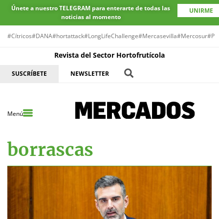
Únete a nuestro TELEGRAM para enterarte de todas las
UNIRME
noticias al momento
#Cítricos
#DANA
#hortattack
#LongLifeChallenge
#Mercasevilla
#Mercosur
#Pr
Revista del Sector Hortofrutícola
SUSCRÍBETE
NEWSLETTER
Menú
borrascas