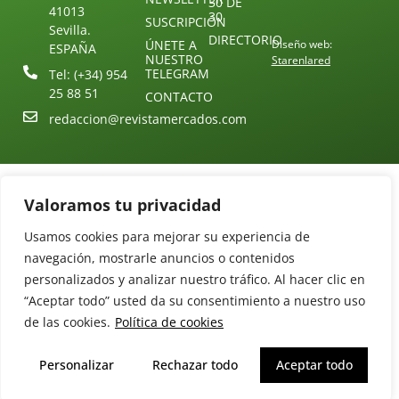
30 DE
41013
30
SUSCRIPCIÓN
Sevilla.
DIRECTORIO
ÚNETE A
Diseño web:
ESPAÑA
NUESTRO
Starenlared
TELEGRAM
Tel: (+34) 954
25 88 51
CONTACTO
redaccion@revistamercados.com
Valoramos tu privacidad
Usamos cookies para mejorar su experiencia de
navegación, mostrarle anuncios o contenidos
personalizados y analizar nuestro tráfico. Al hacer clic en
“Aceptar todo” usted da su consentimiento a nuestro uso
de las cookies.
Política de cookies
Personalizar
Rechazar todo
Aceptar todo