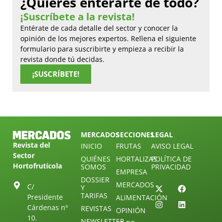
¿Quieres enterarte de todo?
¡Suscríbete a la revista!
Entérate de cada detalle del sector y conocer la
opinión de los mejores expertos. Rellena el siguiente
formulario para suscribirte y empieza a recibir la
revista donde tú decidas.
¡SUSCRÍBETE!
MERCADOS
SECCIONES
LEGAL
Revista del
INICIO
FRUTAS
AVISO LEGAL
Sector
QUIÉNES
HORTALIZAS
POLÍTICA DE
Hortofrutícola
SOMOS
PRIVACIDAD
EMPRESA
DOSSIER
MERCADOS
C/
Y
TARIFAS
Presidente
ALIMENTACIÓN
Cárdenas nº
REVISTAS
OPINIÓN
10.
NEWSLETTER