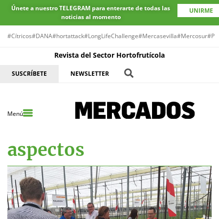
Únete a nuestro TELEGRAM para enterarte de todas las
UNIRME
noticias al momento
#Cítricos
#DANA
#hortattack
#LongLifeChallenge
#Mercasevilla
#Mercosur
#Pr
Revista del Sector Hortofrutícola
SUSCRÍBETE
NEWSLETTER
Menú
aspectos