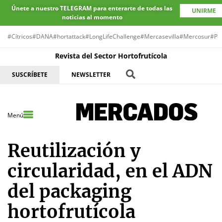
Únete a nuestro TELEGRAM para enterarte de todas las
UNIRME
noticias al momento
#Cítricos
#DANA
#hortattack
#LongLifeChallenge
#Mercasevilla
#Mercosur
#Pr
Revista del Sector Hortofrutícola
SUSCRÍBETE
NEWSLETTER
Menú
Reutilización y
circularidad, en el ADN
del packaging
hortofrutícola