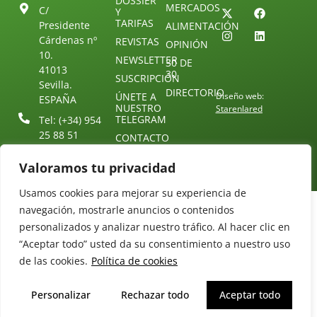
DOSSIER
MERCADOS
C/
Y
TARIFAS
Presidente
ALIMENTACIÓN
Cárdenas nº
REVISTAS
OPINIÓN
10.
NEWSLETTER
30 DE
41013
30
SUSCRIPCIÓN
Sevilla.
DIRECTORIO
ÚNETE A
Diseño web:
ESPAÑA
NUESTRO
Starenlared
TELEGRAM
Tel: (+34) 954
25 88 51
CONTACTO
redaccion@revistamercados.com
Valoramos tu privacidad
Usamos cookies para mejorar su experiencia de
navegación, mostrarle anuncios o contenidos
personalizados y analizar nuestro tráfico. Al hacer clic en
“Aceptar todo” usted da su consentimiento a nuestro uso
de las cookies.
Política de cookies
Personalizar
Rechazar todo
Aceptar todo