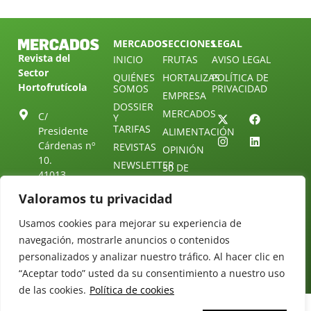
MERCADOS
SECCIONES
LEGAL
Revista del
INICIO
FRUTAS
AVISO LEGAL
Sector
QUIÉNES
HORTALIZAS
POLÍTICA DE
Hortofrutícola
SOMOS
PRIVACIDAD
EMPRESA
DOSSIER
MERCADOS
C/
Y
TARIFAS
Presidente
ALIMENTACIÓN
Cárdenas nº
REVISTAS
OPINIÓN
10.
NEWSLETTER
30 DE
41013
30
SUSCRIPCIÓN
Sevilla.
Valoramos tu privacidad
DIRECTORIO
ÚNETE A
Diseño web:
ESPAÑA
NUESTRO
Starenlared
Usamos cookies para mejorar su experiencia de
TELEGRAM
Tel: (+34) 954
25 88 51
navegación, mostrarle anuncios o contenidos
CONTACTO
personalizados y analizar nuestro tráfico. Al hacer clic en
redaccion@revistamercados.com
“Aceptar todo” usted da su consentimiento a nuestro uso
de las cookies.
Política de cookies