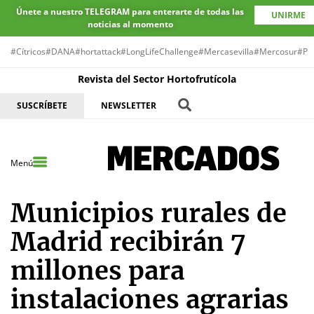
Únete a nuestro TELEGRAM para enterarte de todas las
UNIRME
noticias al momento
#Cítricos
#DANA
#hortattack
#LongLifeChallenge
#Mercasevilla
#Mercosur
#Pr
Revista del Sector Hortofrutícola
SUSCRÍBETE
NEWSLETTER
Menú
Municipios rurales de
Madrid recibirán 7
millones para
instalaciones agrarias