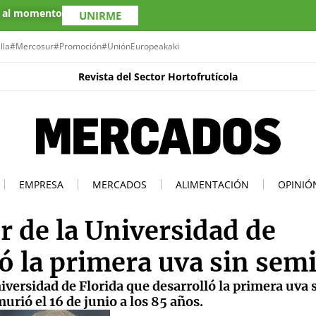
s al momento
UNIRME
lla
#Mercosur
#Promoción
#UniónEuropea
kaki
Revista del Sector Hortofrutícola
EMPRESA
MERCADOS
ALIMENTACIÓN
OPINIÓ
r de la Universidad de
ó la primera uva sin semi
iversidad de Florida que desarrolló la primera uva 
urió el 16 de junio a los 85 años.