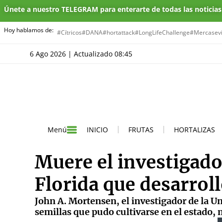
Únete a nuestro TELEGRAM para enterarte de todas las noticia
Hoy hablamos de:
#Cítricos
#DANA
#hortattack
#LongLifeChallenge
#Mercasevi
6 Ago 2026 | Actualizado 08:45
INICIO
FRUTAS
HORTALIZAS
Menú
Muere el investigado
Florida que desarroll
John A. Mortensen, el investigador de la Un
semillas que pudo cultivarse en el estado, m