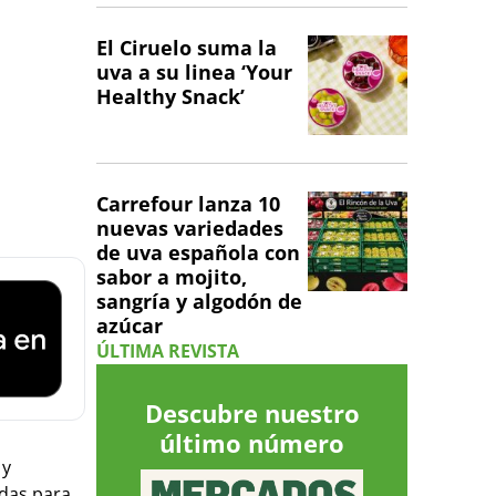
El Ciruelo suma la
uva a su linea ‘Your
Healthy Snack’
Carrefour lanza 10
nuevas variedades
de uva española con
sabor a mojito,
sangría y algodón de
azúcar
ÚLTIMA REVISTA
Descubre nuestro
último número
 y
adas para