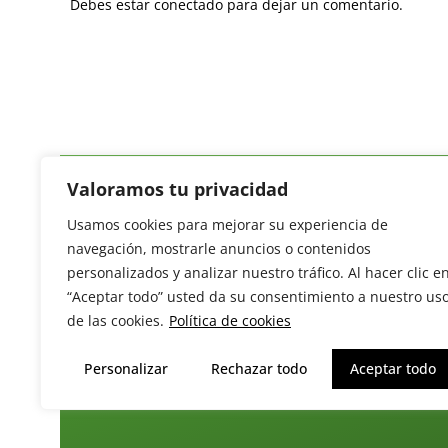
Debes estar conectado para dejar un comentario.
Valoramos tu privacidad
Usamos cookies para mejorar su experiencia de
Revista del Sector Hortofrutícola
navegación, mostrarle anuncios o contenidos
C/ Presidente Cárdenas nº 10.
personalizados y analizar nuestro tráfico. Al hacer clic e
41013 Sevilla. ESPAÑA
“Aceptar todo” usted da su consentimiento a nuestro us
Tel: (+34) 954 25 88 51
de las cookies.
Política de cookies
redaccion@revistamercados.com
Personalizar
Rechazar todo
Aceptar todo